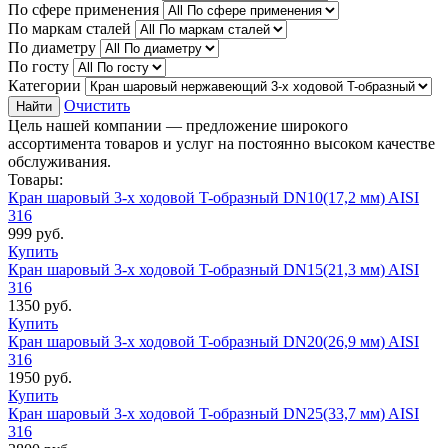
По сфере применения
По маркам сталей
По диаметру
По госту
Категории
Очистить
Найти
Цель нашей компании — предложение широкого
ассортимента товаров и услуг на постоянно высоком качестве
обслуживания.
Товары:
Кран шаровый 3-х ходовой T-образный DN10(17,2 мм) AISI
316
999
руб.
Купить
Кран шаровый 3-х ходовой T-образный DN15(21,3 мм) AISI
316
1350
руб.
Купить
Кран шаровый 3-х ходовой T-образный DN20(26,9 мм) AISI
316
1950
руб.
Купить
Кран шаровый 3-х ходовой T-образный DN25(33,7 мм) AISI
316