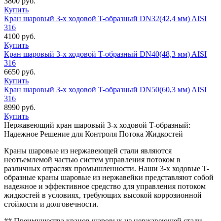
3800
руб.
Купить
Кран шаровый 3-х ходовой T-образный DN32(42,4 мм) AISI
316
4100
руб.
Купить
Кран шаровый 3-х ходовой T-образный DN40(48,3 мм) AISI
316
6650
руб.
Купить
Кран шаровый 3-х ходовой T-образный DN50(60,3 мм) AISI
316
8990
руб.
Купить
Нержавеющий кран шаровый 3-х ходовой T-образный:
Надежное Решение для Контроля Потока Жидкостей
Краны шаровые из нержавеющей стали являются
неотъемлемой частью систем управления потоком в
различных отраслях промышленности. Наши 3-х ходовые T-
образные краны шаровые из нержавейки представляют собой
надежное и эффективное средство для управления потоком
жидкостей в условиях, требующих высокой коррозионной
стойкости и долговечности.
## Преимущества кранов шаровых из нержавеющей стали