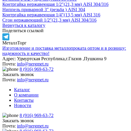
Контргайка нержавеющая 1/2″(21,3 мм) AISI 304/316
Ниппель приварной 3″ (резьба ) AISI 304
Контргайка нержавеющая 1/4″(13,5 мм) AISI 316
Сгон нержавеющий 1/2″(21,3 мм) AISI 304/316
Вернуться к каталогу
Поделиться ссылкой
МеталлТорг
Telegram
Изготовление и поставка металлопроката оптом и в розницу:
надежность и качество!
Адрес: Удмуртская Республика,г.Глазов ,Пушкина 9
Почта:
info@nergmet.ru
8 (916) 969-63-72
Заказать звонок
Почта:
info@nergmet.ru
Каталог
О компании
Контакты
Новости
8 (916) 969-63-72
Заказать звонок
Почта:
info@nergmet.ru