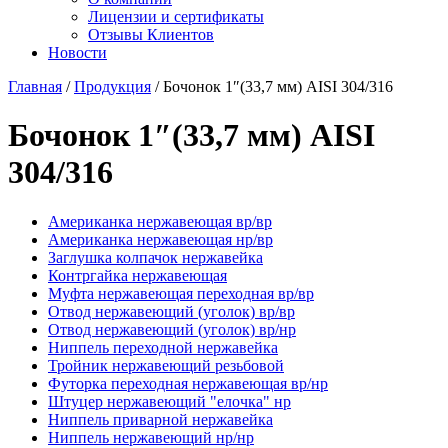
Лицензии и сертификаты
Отзывы Клиентов
Новости
Главная
/
Продукция
/
Бочонок 1″(33,7 мм) AISI 304/316
Бочонок 1″(33,7 мм) AISI
304/316
Американка нержавеющая вр/вр
Американка нержавеющая нр/вр
Заглушка колпачок нержавейка
Контргайка нержавеющая
Муфта нержавеющая переходная вр/вр
Отвод нержавеющий (уголок) вр/вр
Отвод нержавеющий (уголок) вр/нр
Ниппель переходной нержавейка
Тройник нержавеющий резьбовой
Футорка переходная нержавеющая вр/нр
Штуцер нержавеющий "елочка" нр
Ниппель приварной нержавейка
Ниппель нержавеющий нр/нр