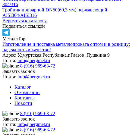
304/316
Тройник приварной DN50(60,3 мм) нержавеющий
AISI304/AISI316
Вернуться к каталогу
Поделиться ссылкой
МеталлТорг
Telegram
Изготовление и поставка металлопроката оптом и в розницу:
надежность и качество!
Адрес: Удмуртская Республика,г.Глазов ,Пушкина 9
Почта:
info@nergmet.ru
8 (916) 969-63-72
Заказать звонок
Почта:
info@nergmet.ru
Каталог
О компании
Контакты
Новости
8 (916) 969-63-72
Заказать звонок
Почта:
info@nergmet.ru
8 (916) 969-63-72