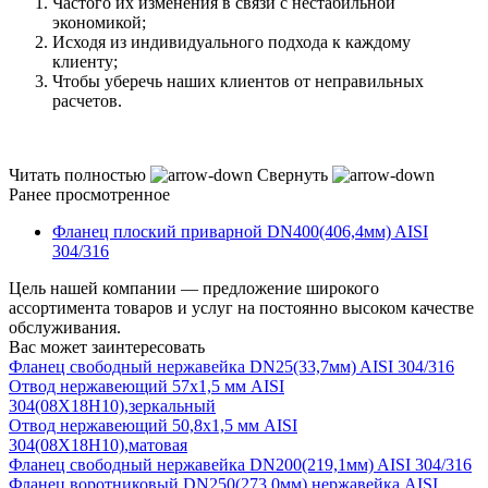
Частого их изменения в связи с нестабильной
экономикой;
Исходя из индивидуального подхода к каждому
клиенту;
Чтобы уберечь наших клиентов от неправильных
расчетов.
Читать полностью
Свернуть
Ранее просмотренное
Фланец плоский приварной DN400(406,4мм) AISI
304/316
Цель нашей компании — предложение широкого
ассортимента товаров и услуг на постоянно высоком качестве
обслуживания.
Вас может заинтересовать
Фланец свободный нержавейка DN25(33,7мм) AISI 304/316
Отвод нержавеющий 57х1,5 мм AISI
304(08Х18Н10),зеркальный
Отвод нержавеющий 50,8х1,5 мм AISI
304(08Х18Н10),матовая
Фланец свободный нержавейка DN200(219,1мм) AISI 304/316
Фланец воротниковый DN250(273,0мм) нержавейка AISI