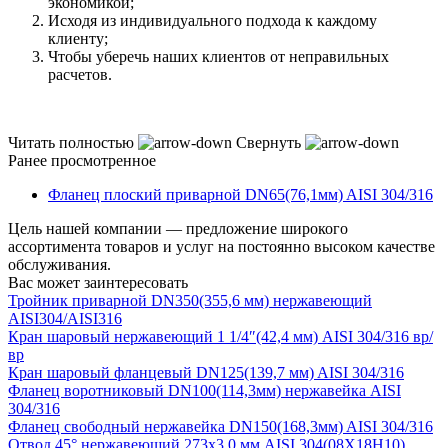
экономикой;
Исходя из индивидуального подхода к каждому
клиенту;
Чтобы уберечь наших клиентов от неправильных
расчетов.
Читать полностью
Свернуть
Ранее просмотренное
Фланец плоский приварной DN65(76,1мм) AISI 304/316
Цель нашей компании — предложение широкого
ассортимента товаров и услуг на постоянно высоком качестве
обслуживания.
Вас может заинтересовать
Тройник приварной DN350(355,6 мм) нержавеющий
AISI304/AISI316
Кран шаровый нержавеющий 1 1/4″(42,4 мм) AISI 304/316 вр/
вр
Кран шаровый фланцевый DN125(139,7 мм) AISI 304/316
Фланец воротниковый DN100(114,3мм) нержавейка AISI
304/316
Фланец свободный нержавейка DN150(168,3мм) AISI 304/316
Отвод 45° нержавеющий 273х3,0 мм AISI 304(08Х18Н10)