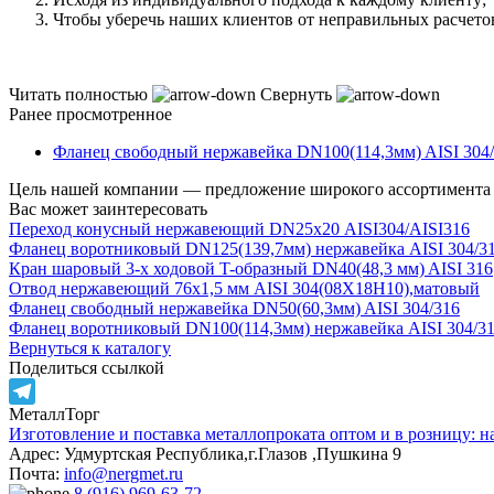
Чтобы уберечь наших клиентов от неправильных расчето
Читать полностью
Свернуть
Ранее просмотренное
Фланец свободный нержавейка DN100(114,3мм) AISI 304
Цель нашей компании — предложение широкого ассортимента т
Вас может заинтересовать
Переход конусный нержавеющий DN25х20 AISI304/AISI316
Фланец воротниковый DN125(139,7мм) нержавейка AISI 304/3
Кран шаровый 3-х ходовой T-образный DN40(48,3 мм) AISI 316
Отвод нержавеющий 76х1,5 мм AISI 304(08Х18Н10),матовый
Фланец свободный нержавейка DN50(60,3мм) AISI 304/316
Фланец воротниковый DN100(114,3мм) нержавейка AISI 304/3
Вернуться к каталогу
Поделиться ссылкой
МеталлТорг
Telegram
Изготовление и поставка металлопроката оптом и в розницу: н
Адрес: Удмуртская Республика,г.Глазов ,Пушкина 9
Почта:
info@nergmet.ru
8 (916) 969-63-72