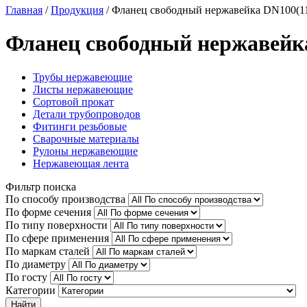
Главная
/
Продукция
/
Фланец свободный нержавейка DN100(11
Фланец свободный нержавейка
Трубы нержавеющие
Листы нержавеющие
Сортовой прокат
Детали трубопроводов
Фитинги резьбовые
Сварочные материалы
Рулоны нержавеющие
Нержавеющая лента
Фильтр поиска
По способу производства
По форме сечения
По типу поверхности
По сфере применения
По маркам сталей
По диаметру
По госту
Категории
Найти