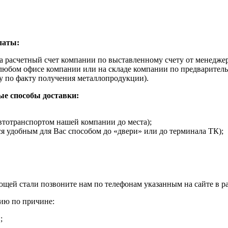
латы:
на расчетный счет компании по выставленному счету от менедж
любом офисе компании или на складе компании по предваритель
у по факту получения металлопродукции).
е способы доставки:
втотранспортом нашей компании до места);
я удобным для Вас способом до «двери» или до терминала ТК);
щей стали позвоните нам по телефонам указанным на сайте в ра
ию по причине:
;