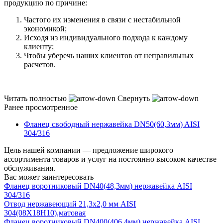
продукцию по причине:
Частого их изменения в связи с нестабильной
экономикой;
Исходя из индивидуального подхода к каждому
клиенту;
Чтобы уберечь наших клиентов от неправильных
расчетов.
Читать полностью
Свернуть
Ранее просмотренное
Фланец свободный нержавейка DN50(60,3мм) AISI
304/316
Цель нашей компании — предложение широкого
ассортимента товаров и услуг на постоянно высоком качестве
обслуживания.
Вас может заинтересовать
Фланец воротниковый DN40(48,3мм) нержавейка AISI
304/316
Отвод нержавеющий 21,3х2,0 мм AISI
304(08Х18Н10),матовая
Фланец воротниковый DN400(406,4мм) нержавейка AISI