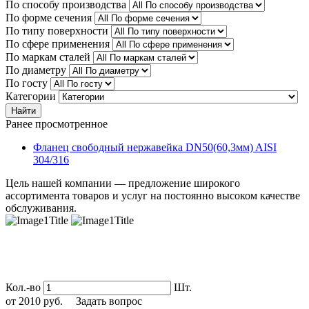
По способу производства
По форме сечения
По типу поверхности
По сфере применения
По маркам сталей
По диаметру
По госту
Категории
Найти
Ранее просмотренное
Фланец свободный нержавейка DN50(60,3мм) AISI
304/316
Цель нашей компании — предложение широкого
ассортимента товаров и услуг на постоянно высоком качестве
обслуживания.
Кол.-во
Шт.
от
2010
руб.
Задать вопрос