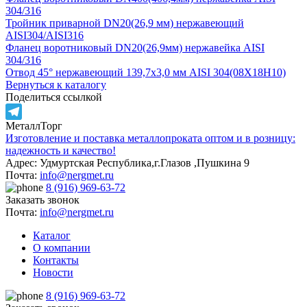
304/316
Тройник приварной DN20(26,9 мм) нержавеющий
AISI304/AISI316
Фланец воротниковый DN20(26,9мм) нержавейка AISI
304/316
Отвод 45° нержавеющий 139,7х3,0 мм AISI 304(08Х18Н10)
Вернуться к каталогу
Поделиться ссылкой
МеталлТорг
Telegram
Изготовление и поставка металлопроката оптом и в розницу:
надежность и качество!
Адрес: Удмуртская Республика,г.Глазов ,Пушкина 9
Почта:
info@nergmet.ru
8 (916) 969-63-72
Заказать звонок
Почта:
info@nergmet.ru
Каталог
О компании
Контакты
Новости
8 (916) 969-63-72