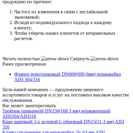
продукцию по причине:
Частого их изменения в связи с нестабильной
экономикой;
Исходя из индивидуального подхода к каждому
клиенту;
Чтобы уберечь наших клиентов от неправильных
расчетов.
Читать полностью
Свернуть
Ранее просмотренное
Фланец воротниковый DN600(609,0мм) нержавейка
AISI 304/316
Цель нашей компании — предложение широкого
ассортимента товаров и услуг на постоянно высоком качестве
обслуживания.
Вас может заинтересовать
Тройник приварной DN150(168,3 мм) нержавеющий
AISI304/AISI316
Кран шаровый 3-х ходовой L образный DN15(21,3 мм) AISI
316
Кламп соединения для нержавейки Ду 63 мм AISI