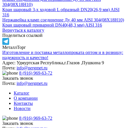
304(08Х18Н10)
Кран шаровый 3-х ходовой L образный DN20(26,9 мм) AISI
316
Нержавейка кламп соединение Ду 40 мм AISI 304(08Х18Н10)
Кран шаровый приварной DN40(48,3 мм) AISI 316
Вернуться к каталогу
Поделиться ссылкой
МеталлТорг
Telegram
Изготовление и поставка металлопроката оптом и в розницу:
надежность и качество!
Адрес: Удмуртская Республика,г.Глазов ,Пушкина 9
Почта:
info@nergmet.ru
8 (916) 969-63-72
Заказать звонок
Почта:
info@nergmet.ru
Каталог
О компании
Контакты
Новости
8 (916) 969-63-72
Заказать звонок