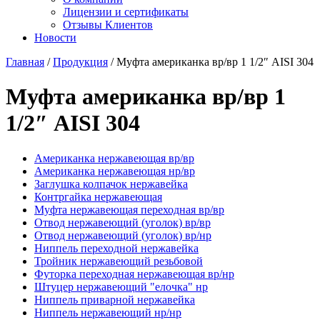
Лицензии и сертификаты
Отзывы Клиентов
Новости
Главная
/
Продукция
/
Муфта американка вр/вр 1 1/2″ AISI 304
Муфта американка вр/вр 1
1/2″ AISI 304
Американка нержавеющая вр/вр
Американка нержавеющая нр/вр
Заглушка колпачок нержавейка
Контргайка нержавеющая
Муфта нержавеющая переходная вр/вр
Отвод нержавеющий (уголок) вр/вр
Отвод нержавеющий (уголок) вр/нр
Ниппель переходной нержавейка
Тройник нержавеющий резьбовой
Футорка переходная нержавеющая вр/нр
Штуцер нержавеющий "елочка" нр
Ниппель приварной нержавейка
Ниппель нержавеющий нр/нр