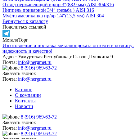
Отвод нержавеющий вр/нр 3″(88,9 мм) AISI 304/316
Ниппель приварной 3/4″ (резьба ) AISI 316
Муфта американка нр/вр 1/4″(13,5 мм) AISI 304
Вернуться к каталогу
Поделиться ссылкой
МеталлТорг
Telegram
Изготовление и поставка металлопроката оптом и в розницу:
надежность и качество!
Адрес: Удмуртская Республика,г.Глазов ,Пушкина 9
Почта:
info@nergmet.ru
8 (916) 969-63-72
Заказать звонок
Почта:
info@nergmet.ru
Каталог
О компании
Контакты
Новости
8 (916) 969-63-72
Заказать звонок
Почта:
info@nergmet.ru
8 (916) 969-63-72