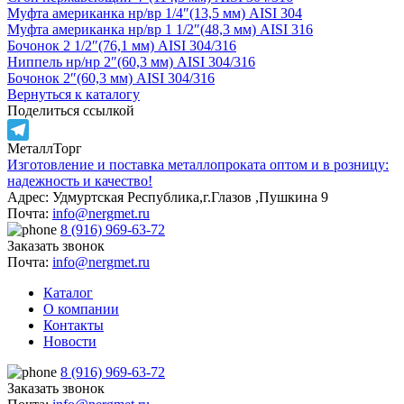
Муфта американка нр/вр 1/4″(13,5 мм) AISI 304
Муфта американка нр/вр 1 1/2″(48,3 мм) AISI 316
Бочонок 2 1/2″(76,1 мм) AISI 304/316
Ниппель нр/нр 2″(60,3 мм) AISI 304/316
Бочонок 2″(60,3 мм) AISI 304/316
Вернуться к каталогу
Поделиться ссылкой
МеталлТорг
Telegram
Изготовление и поставка металлопроката оптом и в розницу:
надежность и качество!
Адрес: Удмуртская Республика,г.Глазов ,Пушкина 9
Почта:
info@nergmet.ru
8 (916) 969-63-72
Заказать звонок
Почта:
info@nergmet.ru
Каталог
О компании
Контакты
Новости
8 (916) 969-63-72
Заказать звонок