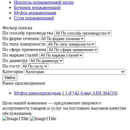
Ниппель нержавеющий нр/нр
Бочонок нержавеющий
Муфта нержавеющая
Сгон нержавеющий
Фильтр поиска
По способу производства
По форме сечения
По типу поверхности
По сфере применения
По маркам сталей
По диаметру
По госту
Категории
Найти
Ранее просмотренное
Муфта равнопроходная 1 1/4"(42,4 мм) AISI 304/316
Цель нашей компании — предложение широкого
ассортимента товаров и услуг на постоянно высоком качестве
обслуживания.