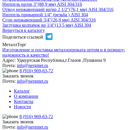
Ниппель нр/нр 3″(88,9 мм) AISI 304/316
Отвод нержавеющий вр/нр 2 1/2″(76,1 мм) AISI 304/316
Ниппель приварной 1/4″ (резьба ) AISI 304
Сгон нержавеющий 3/4″(26,9 мм) AISI 304/316
Заглушка колпачок вр 1/4″(13,5 мм) AISI 304
Вернуться к каталогу
Telegram
Поделиться ссылкой
МеталлТорг
Изготовление и поставка металлопроката оптом и в розницу:
надежность и качество!
Адрес: Удмуртская Республика,г.Глазов ,Пушкина 9
Почта:
info@nergmet.ru
8 (916) 969-63-72
Заказать звонок
Почта:
info@nergmet.ru
Каталог
О компании
Контакты
Новости
8 (916) 969-63-72
Заказать звонок
Почта:
info@nergmet.ru