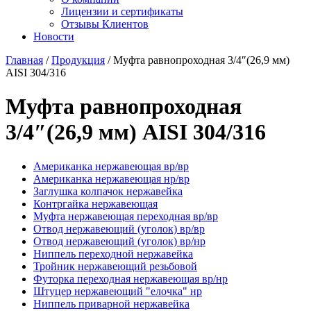
Лицензии и сертификаты
Отзывы Клиентов
Новости
Главная
/
Продукция
/
Муфта равнопроходная 3/4″(26,9 мм)
AISI 304/316
Муфта равнопроходная
3/4″(26,9 мм) AISI 304/316
Американка нержавеющая вр/вр
Американка нержавеющая нр/вр
Заглушка колпачок нержавейка
Контргайка нержавеющая
Муфта нержавеющая переходная вр/вр
Отвод нержавеющий (уголок) вр/вр
Отвод нержавеющий (уголок) вр/нр
Ниппель переходной нержавейка
Тройник нержавеющий резьбовой
Футорка переходная нержавеющая вр/нр
Штуцер нержавеющий "елочка" нр
Ниппель приварной нержавейка