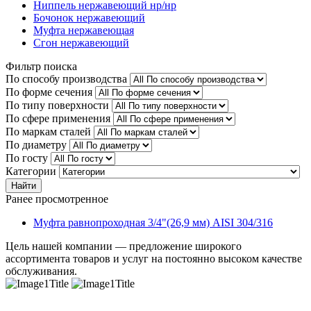
Ниппель нержавеющий нр/нр
Бочонок нержавеющий
Муфта нержавеющая
Сгон нержавеющий
Фильтр поиска
По способу производства
По форме сечения
По типу поверхности
По сфере применения
По маркам сталей
По диаметру
По госту
Категории
Найти
Ранее просмотренное
Муфта равнопроходная 3/4"(26,9 мм) AISI 304/316
Цель нашей компании — предложение широкого
ассортимента товаров и услуг на постоянно высоком качестве
обслуживания.