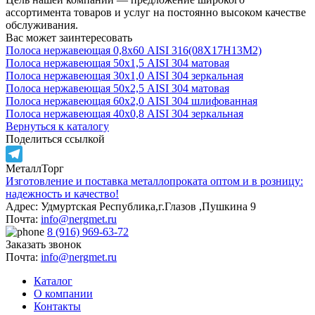
ассортимента товаров и услуг на постоянно высоком качестве
обслуживания.
Вас может заинтересовать
Полоса нержавеющая 0,8х60 AISI 316(08Х17Н13М2)
Полоса нержавеющая 50х1,5 AISI 304 матовая
Полоса нержавеющая 30х1,0 AISI 304 зеркальная
Полоса нержавеющая 50х2,5 AISI 304 матовая
Полоса нержавеющая 60х2,0 AISI 304 шлифованная
Полоса нержавеющая 40х0,8 AISI 304 зеркальная
Вернуться к каталогу
Поделиться ссылкой
МеталлТорг
Telegram
Изготовление и поставка металлопроката оптом и в розницу:
надежность и качество!
Адрес: Удмуртская Республика,г.Глазов ,Пушкина 9
Почта:
info@nergmet.ru
8 (916) 969-63-72
Заказать звонок
Почта:
info@nergmet.ru
Каталог
О компании
Контакты