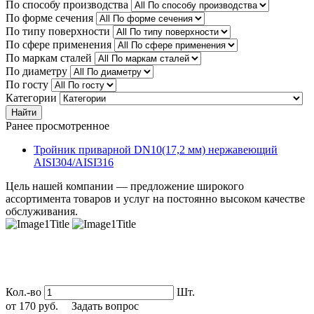
По способу производства
По форме сечения
По типу поверхности
По сфере применения
По маркам сталей
По диаметру
По госту
Категории
Найти
Ранее просмотренное
Тройник приварной DN10(17,2 мм) нержавеющий
AISI304/AISI316
Цель нашей компании — предложение широкого
ассортимента товаров и услуг на постоянно высоком качестве
обслуживания.
Кол.-во
Шт.
от
170
руб.
Задать вопрос