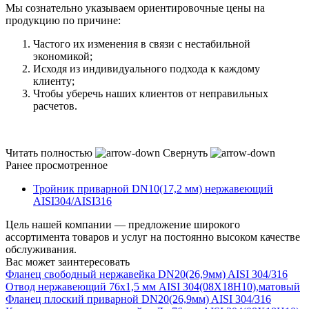
Мы сознательно указываем ориентировочные цены на
продукцию по причине:
Частого их изменения в связи с нестабильной
экономикой;
Исходя из индивидуального подхода к каждому
клиенту;
Чтобы уберечь наших клиентов от неправильных
расчетов.
Читать полностью
Свернуть
Ранее просмотренное
Тройник приварной DN10(17,2 мм) нержавеющий
AISI304/AISI316
Цель нашей компании — предложение широкого
ассортимента товаров и услуг на постоянно высоком качестве
обслуживания.
Вас может заинтересовать
Фланец свободный нержавейка DN20(26,9мм) AISI 304/316
Отвод нержавеющий 76х1,5 мм AISI 304(08Х18Н10),матовый
Фланец плоский приварной DN20(26,9мм) AISI 304/316