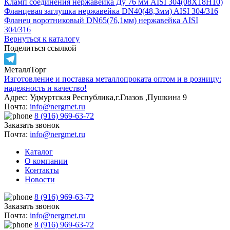
Кламп соединения нержавейка Ду 76 мм AISI 304(08Х18Н10)
Фланцевая заглушка нержавейка DN40(48,3мм) AISI 304/316
Фланец воротниковый DN65(76,1мм) нержавейка AISI
304/316
Вернуться к каталогу
Поделиться ссылкой
МеталлТорг
Telegram
Изготовление и поставка металлопроката оптом и в розницу:
надежность и качество!
Адрес: Удмуртская Республика,г.Глазов ,Пушкина 9
Почта:
info@nergmet.ru
8 (916) 969-63-72
Заказать звонок
Почта:
info@nergmet.ru
Каталог
О компании
Контакты
Новости
8 (916) 969-63-72
Заказать звонок
Почта:
info@nergmet.ru
8 (916) 969-63-72