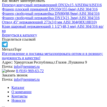
Вас может заинтересовать
Переход конусный нержавеющий DN32х15 AISI304/AISI316
Фланец плоский приварной DN350(355,6мм) AISI 304/316
Фланец свободный нержавейка DN80(88,9мм) AISI 304/316
Фланец свободный нержавейка DN15(21,3мм) AISI 304/316
Отвод 45° нержавеющий 273х3,0 мм AISI 304(08Х18Н10)
Кран шаровый нержавеющий 1 1/2″(48,3 мм) AISI 304/316 вр/
вр
Вернуться к каталогу
Поделиться ссылкой
МеталлТорг
Telegram
Изготовление и поставка металлопроката оптом и в розницу:
надежность и качество!
Адрес: Удмуртская Республика,г.Глазов ,Пушкина 9
Почта:
info@nergmet.ru
8 (916) 969-63-72
Заказать звонок
Почта:
info@nergmet.ru
Каталог
О компании
Контакты
Новости