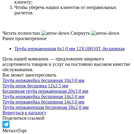
клиенту;
Чтобы уберечь наших клиентов от неправильных
расчетов.
Читать полностью
Свернуть
Ранее просмотренное
Труба нержавеющая 6х1,0 мм 12Х18Н10Т, бесшовная
Цель нашей компании — предложение широкого
ассортимента товаров и услуг на постоянно высоком качестве
обслуживания.
Вас может заинтересовать
Труба нержавейка бесшовная 16х3,0 мм
Труба нерж бесшовка 12х2,5 мм
Бесшовная труба нержавеющая 20х3,0 мм
Труба нержавейка бесшовная 14х2,0 мм
Труба нержавейка бесшовная 14х3,0 мм
Труба нержавеющая бесшовная 18х2,0 мм
Вернуться к каталогу
Поделиться ссылкой
МеталлТорг
Telegram