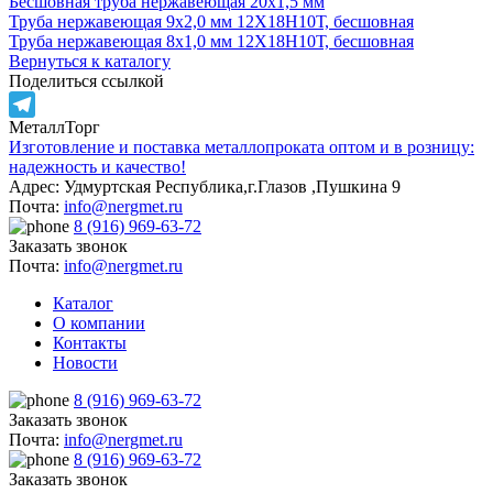
Бесшовная труба нержавеющая 20х1,5 мм
Труба нержавеющая 9х2,0 мм 12Х18Н10Т, бесшовная
Труба нержавеющая 8х1,0 мм 12Х18Н10Т, бесшовная
Вернуться к каталогу
Поделиться ссылкой
МеталлТорг
Telegram
Изготовление и поставка металлопроката оптом и в розницу:
надежность и качество!
Адрес: Удмуртская Республика,г.Глазов ,Пушкина 9
Почта:
info@nergmet.ru
8 (916) 969-63-72
Заказать звонок
Почта:
info@nergmet.ru
Каталог
О компании
Контакты
Новости
8 (916) 969-63-72
Заказать звонок
Почта:
info@nergmet.ru
8 (916) 969-63-72
Заказать звонок