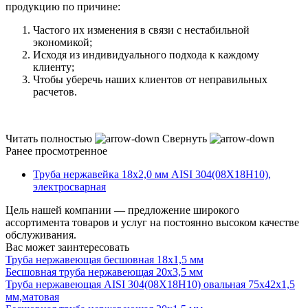
продукцию по причине:
Частого их изменения в связи с нестабильной
экономикой;
Исходя из индивидуального подхода к каждому
клиенту;
Чтобы уберечь наших клиентов от неправильных
расчетов.
Читать полностью
Свернуть
Ранее просмотренное
Труба нержавейка 18х2,0 мм AISI 304(08Х18Н10),
электросварная
Цель нашей компании — предложение широкого
ассортимента товаров и услуг на постоянно высоком качестве
обслуживания.
Вас может заинтересовать
Труба нержавеющая бесшовная 18х1,5 мм
Бесшовная труба нержавеющая 20х3,5 мм
Труба нержавеющая AISI 304(08Х18Н10) овальная 75х42х1,5
мм,матовая