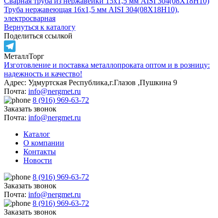
Сварная труба из нержавейки 15х1,5 мм AISI 304(08Х18Н10)
Труба нержавеющая 16х1,5 мм AISI 304(08Х18Н10),
электросварная
Вернуться к каталогу
Поделиться ссылкой
МеталлТорг
Telegram
Изготовление и поставка металлопроката оптом и в розницу:
надежность и качество!
Адрес: Удмуртская Республика,г.Глазов ,Пушкина 9
Почта:
info@nergmet.ru
8 (916) 969-63-72
Заказать звонок
Почта:
info@nergmet.ru
Каталог
О компании
Контакты
Новости
8 (916) 969-63-72
Заказать звонок
Почта:
info@nergmet.ru
8 (916) 969-63-72
Заказать звонок