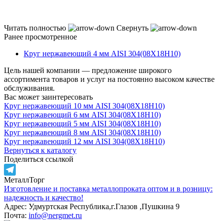
Читать полностью
Свернуть
Ранее просмотренное
Круг нержавеющий 4 мм AISI 304(08Х18Н10)
Цель нашей компании — предложение широкого
ассортимента товаров и услуг на постоянно высоком качестве
обслуживания.
Вас может заинтересовать
Круг нержавеющий 10 мм AISI 304(08Х18Н10)
Круг нержавеющий 6 мм AISI 304(08Х18Н10)
Круг нержавеющий 5 мм AISI 304(08Х18Н10)
Круг нержавеющий 8 мм AISI 304(08Х18Н10)
Круг нержавеющий 12 мм AISI 304(08Х18Н10)
Вернуться к каталогу
Поделиться ссылкой
МеталлТорг
Telegram
Изготовление и поставка металлопроката оптом и в розницу:
надежность и качество!
Адрес: Удмуртская Республика,г.Глазов ,Пушкина 9
Почта:
info@nergmet.ru