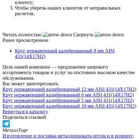
клиенту;
Чтобы уберечь наших клиентов от неправильных
расчетов.
Читать полностью
Свернуть
Ранее просмотренное
Круг нержавеющий калиброванный 8 мм AISI
431(14Х17Н2)
Цель нашей компании — предложение широкого
ассортимента товаров и услуг на постоянно высоком качестве
обслуживания.
Вас может заинтересовать
Круг нержавеющий калиброванный 12 мм AISI 431(14Х17Н2)
Круг нержавеющий калиброванный 6 мм AISI 431(14Х17Н2)
Круг нержавеющий калиброванный 5 мм AISI 431(14Х17Н2)
Круг нержавеющий калиброванный 10 мм AISI 431(14Х17Н2)
Вернуться к каталогу
Поделиться ссылкой
МеталлТорг
Telegram
Изготовление и поставка металлопроката оптом и в розницу: