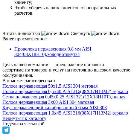
клиенту;
Чтобы уберечь наших клиентов от неправильных
расчетов.
Читать полностью
Свернуть
Ранее просмотренное
Проволока нержавеющая 0,8 мм AISI
304(08Х18Н10),холоднотянутая
Цель нашей компании — предложение широкого
ассортимента товаров и услуг на постоянно высоком качестве
обслуживания.
Вас может заинтересовать
Полоса нержавеющая 50х1,5 AISI 304 матовая
Полоса нержавеющая 0,5х40 AISI 316(08Х17Н13М2) зеркало
Сетка нержавеющая 0,45х0,25 AISI 321(12Х18Н10Т),тканая
Полоса нержавеющая 3х60 AISI 304 матовая
Круг нержавеющий калиброванный 6 мм AISI 303
Полоса нержавеющая 1,0х45 AISI 316(08Х17Н13М2) зеркало
Вернуться к каталогу
Поделиться ссылкой