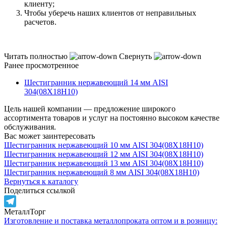
клиенту;
Чтобы уберечь наших клиентов от неправильных
расчетов.
Читать полностью
Свернуть
Ранее просмотренное
Шестигранник нержавеющий 14 мм AISI
304(08Х18Н10)
Цель нашей компании — предложение широкого
ассортимента товаров и услуг на постоянно высоком качестве
обслуживания.
Вас может заинтересовать
Шестигранник нержавеющий 10 мм AISI 304(08Х18Н10)
Шестигранник нержавеющий 12 мм AISI 304(08Х18Н10)
Шестигранник нержавеющий 13 мм AISI 304(08Х18Н10)
Шестигранник нержавеющий 8 мм AISI 304(08Х18Н10)
Вернуться к каталогу
Поделиться ссылкой
МеталлТорг
Telegram
Изготовление и поставка металлопроката оптом и в розницу: