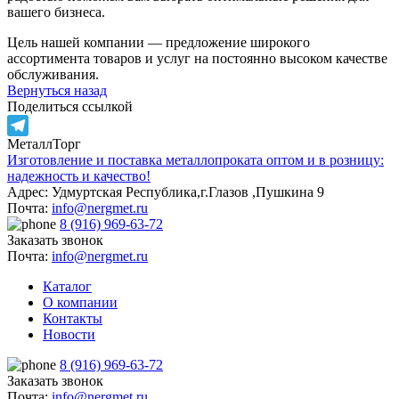
вашего бизнеса.
Цель нашей компании — предложение широкого
ассортимента товаров и услуг на постоянно высоком качестве
обслуживания.
Вернуться назад
Поделиться ссылкой
МеталлТорг
Telegram
Изготовление и поставка металлопроката оптом и в розницу:
надежность и качество!
Адрес: Удмуртская Республика,г.Глазов ,Пушкина 9
Почта:
info@nergmet.ru
8 (916) 969-63-72
Заказать звонок
Почта:
info@nergmet.ru
Каталог
О компании
Контакты
Новости
8 (916) 969-63-72
Заказать звонок
Почта:
info@nergmet.ru